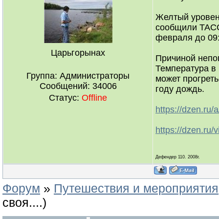
Желтый уровен
сообщили ТАСС 
февраля до 09
Царьгорынах
Причиной непог
Температура в 
Группа: Администраторы
может прогреть
Сообщений:
34006
году дождь.
Статус:
Offline
https://dzen.r
https://dzen.r
Дефендер 110. 2008г.
Форум
»
Путешествия и мероприятия
своя....)