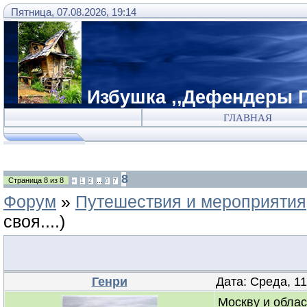
Пятница, 07.08.2026, 19:14
Избушка ,,Дефендеры Г
ГЛАВНАЯ
8
Страница
8
из
8
«
1
2
…
6
7
Форум
»
Путешествия и мероприятия
своя....)
Генри
Дата: Среда, 1
Москву и облас