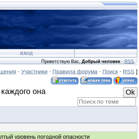
ВХОД
Приветствую Вас
,
Добрый человек
·
RSS
бщения
·
Участники
·
Правила форума
·
Поиск
·
RSS
]
у каждого она
елтый уровень погодной опасности