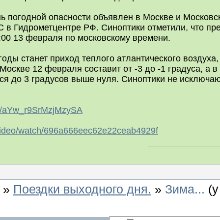
ь погодной опасности объявлен в Москве и Московск
в Гидрометцентре РФ. Синоптики отметили, что пре
:00 13 февраля по московскому времени.
оды станет приход теплого атлантического воздуха, 
Москве 12 февраля составит от -3 до -1 градуса, а в 
ся до 3 градусов выше нуля. Синоптики не исключаю
u/a/aYw_r9SrMzjMzySA
u/video/watch/696a666eec62e22ceab4929f
»
Поездки выходного дня.
»
Зима...
(