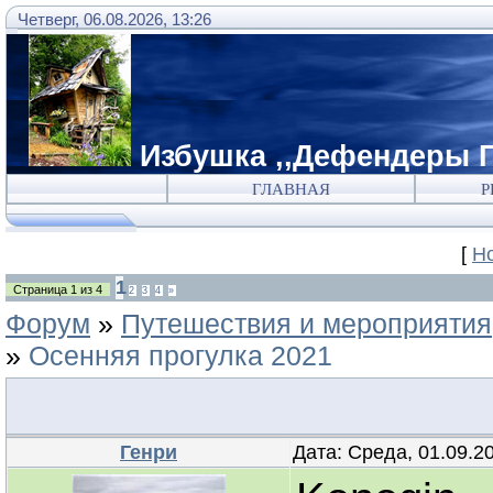
Четверг, 06.08.2026, 13:26
Избушка ,,Дефендеры Г
ГЛАВНАЯ
Р
[
Н
1
Страница
1
из
4
2
3
4
»
Форум
»
Путешествия и мероприятия
»
Осенняя прогулка 2021
Генри
Дата: Среда, 01.09.2