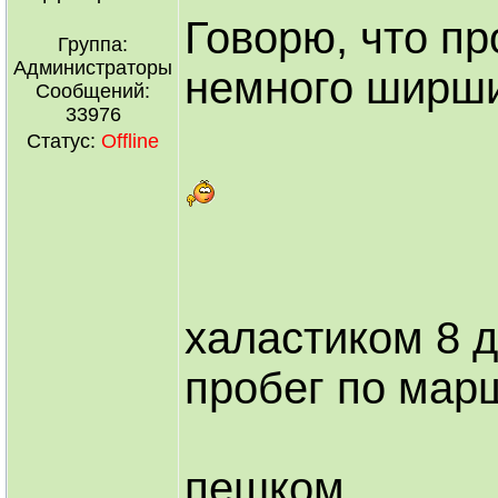
Говорю, что п
Группа:
Администраторы
немного ширши
Сообщений:
33976
Статус:
Offline
халастиком 8 д
пробег по мар
пешком