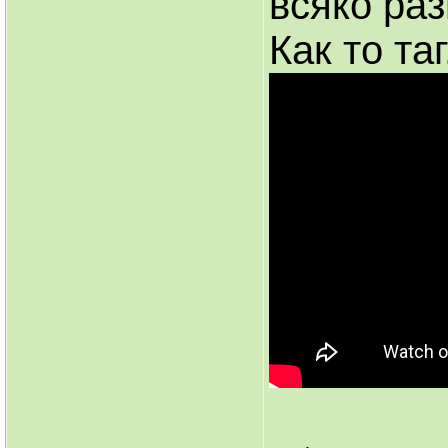
всяко ра
Как то таг