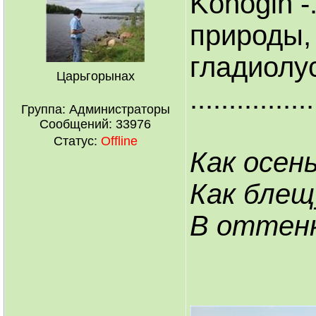
Konogin -
природы,
гладиолу
Царьгорынах
................
Группа: Администраторы
Сообщений:
33976
Статус:
Offline
Как осен
Как блещ
В оттенк