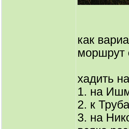
как вари
моршрут 
хадить н
1. на Иш
2. к Труб
3. на Ник