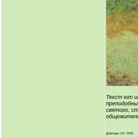
Текст его и
преподобны
святого, с
общежител
Дефендер 110. 2008г.