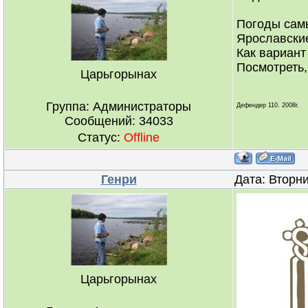
Погоды самы
Ярославские
Как вариант
Посмотреть, 
Царьгорынах
Группа: Администраторы
Дефендер 110. 2008г.
Сообщений:
34033
Статус:
Offline
Генри
Дата: Вторни
Царьгорынах