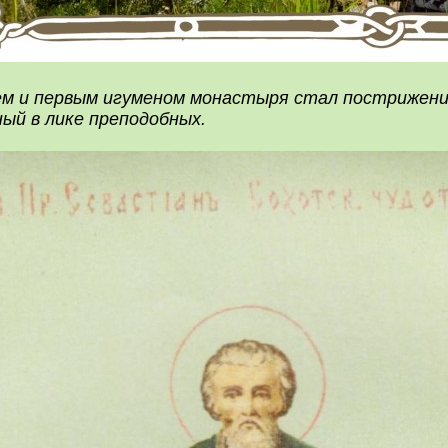
м и первым игуменом монастыря стал постриженик
ый в лике преподобных.