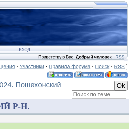
ВХОД
Приветствую Вас
,
Добрый человек
·
RSS
бщения
·
Участники
·
Правила форума
·
Поиск
·
RSS
]
2024. Пошехонский
Й Р-Н.