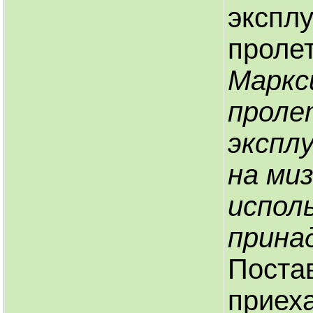
экспл
пролет
Маркс
проле
экспл
на ми
испол
прина
Постав
приеха