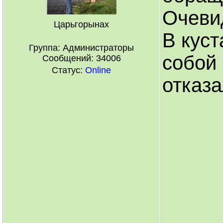
Очеви
Царьгорынах
В куст
Группа: Администраторы
собой
Сообщений:
34006
Статус:
Online
отказа