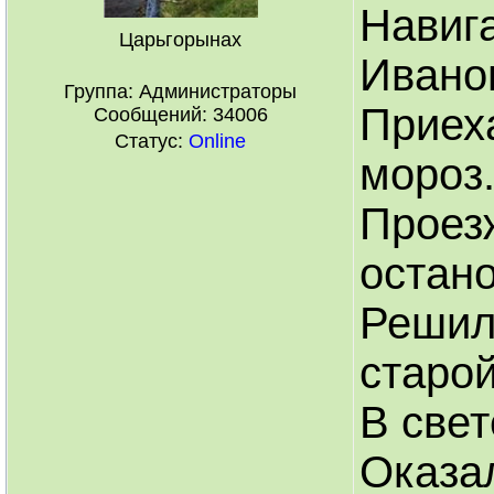
Навиг
Царьгорынах
Ивано
Группа: Администраторы
Приеха
Сообщений:
34006
Статус:
Online
мороз
Проезж
остано
Решил
старо
В свет
Оказал