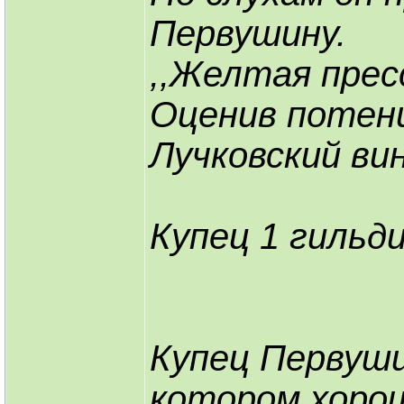
Первушину.
,,Желтая прес
Оценив потен
Лучковский ви
Купец 1 гильд
Купец Первуши
котором хорош