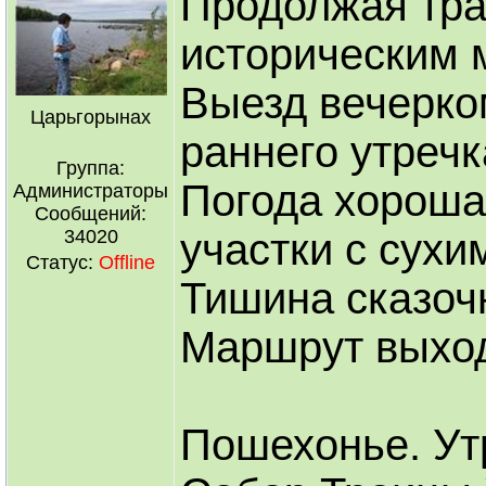
Продолжая тра
историческим 
Выезд вечерко
Царьгорынах
раннего утречк
Группа:
Погода хорошая
Администраторы
Сообщений:
34020
участки с сухи
Статус:
Offline
Тишина сказоч
Маршрут выход
Пошехонье. Ут